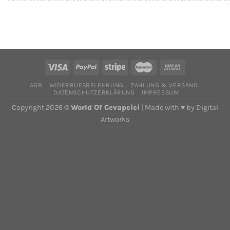
*************************************************************
AGB
WIDERRUFSBELEHRUNG
ZAHLUNG & VERSAND
DATENSCHUTZERKLÄRUNG
IMPRESSUM
Copyright 2026 ©
World Of Cevapcici
| Made with ♥ by
Digital
Artworks